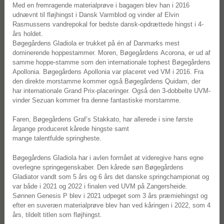
Med en fremragende materialprøve i bagagen blev han i 2016
udnævnt til fløjhingst i Dansk Varmblod og vinder af Elvin
Rasmussens vandrepokal for bedste dansk-opdrættede hingst i 4-
års holdet.
Bøgegårdens Gladiola er trukket på én af Danmarks mest
dominerende hoppestammer. Moren, Bøgegårdens Acorona, er ud af
samme hoppe-stamme som den internationale tophest Bøgegårdens
Apollonia. Bøgegårdens Apollonia var placeret ved VM i 2016. Fra
den direkte morstamme kommer også Bøgegårdens Quidam, der
har internationale Grand Prix-placeringer. Også den 3-dobbelte UVM-
vinder Sezuan kommer fra denne fantastiske morstamme.
Faren, Bøgegårdens Graf’s Stakkato, har allerede i sine første
årgange produceret kårede hingste samt
mange talentfulde springheste.
Bøgegårdens Gladiola har i avlen formået at videregive hans egne
overlegne springegenskaber. Den kårede søn Bøgegårdens
Gladiator vandt som 5 års og 6 års det danske springchampionat og
var både i 2021 og 2022 i finalen ved UVM på Zangersheide.
Sønnen Genesis P blev i 2021 udpeget som 3 års præmiehingst og
efter en suveræn materialprøve blev han ved kåringen i 2022, som 4
års, tildelt titlen som fløjhingst.