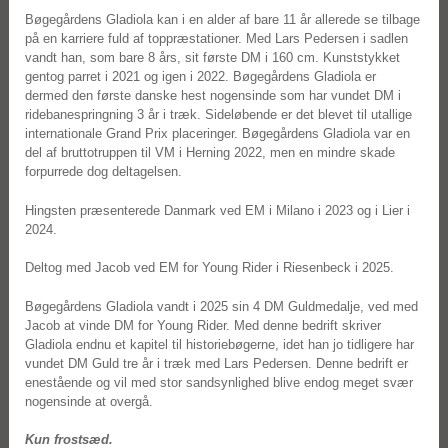
Bøgegårdens Gladiola kan i en alder af bare 11 år allerede se tilbage
på en karriere fuld af toppræstationer. Med Lars Pedersen i sadlen
vandt han, som bare 8 års, sit første DM i 160 cm. Kunststykket
gentog parret i 2021 og igen i 2022. Bøgegårdens Gladiola er
dermed den første danske hest nogensinde som har vundet DM i
ridebanespringning 3 år i træk. Sideløbende er det blevet til utallige
internationale Grand Prix placeringer. Bøgegårdens Gladiola var en
del af bruttotruppen til VM i Herning 2022, men en mindre skade
forpurrede dog deltagelsen.
Hingsten præsenterede Danmark ved EM i Milano i 2023 og i Lier i
2024.
Deltog med Jacob ved EM for Young Rider i Riesenbeck i 2025.
Bøgegårdens Gladiola vandt i 2025 sin 4 DM Guldmedalje, ved med
Jacob
at vinde DM for Young Rider. Med denne bedrift skriver
Gladiola endnu et
kapitel til historiebøgerne, idet han jo tidligere har
vundet DM Guld
tre år i træk med Lars Pedersen. Denne bedrift er
enestående og vil
med stor sandsynlighed blive endog meget svær
nogensinde at overgå.
Kun frostsæd.