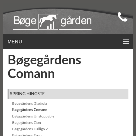
MENU
Bøgegårdens
Comann
SPRING HINGSTE
Bøgegårdens Gladiola
Bøgegårdens Comann
Bøgegårdens Unstoppable
Bøgegårdens Zion
Bøgegårdens Halligo Z
Bøgegårdens Enzo