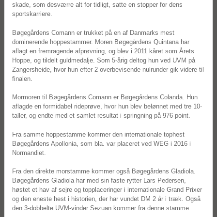
skade, som desværre alt for tidligt, satte en stopper for dens
sportskarriere.
Bøgegårdens Comann er trukket på en af Danmarks mest
dominerende hoppestammer. Moren Bøgegårdens Quintana har
aflagt en fremragende afprøvning, og blev i 2011 kåret som Årets
Hoppe, og tildelt guldmedalje. Som 5-årig deltog hun ved UVM på
Zangersheide, hvor hun efter 2 overbevisende nulrunder gik videre til
finalen.
Mormoren til Bøgegårdens Comann er Bøgegårdens Colanda. Hun
aflagde en formidabel rideprøve, hvor hun blev belønnet med tre 10-
taller, og endte med et samlet resultat i springning på 976 point.
Fra samme hoppestamme kommer den internationale tophest
Bøgegårdens Apollonia, som bla. var placeret ved WEG i 2016 i
Normandiet.
Fra den direkte morstamme kommer også Bøgegårdens Gladiola.
Bøgegårdens Gladiola har med sin faste rytter Lars Pedersen,
høstet et hav af sejre og topplaceringer i internationale Grand Prixer
og den eneste hest i historien, der har vundet DM 2 år i træk. Også
den 3-dobbelte UVM-vinder Sezuan kommer fra denne stamme.