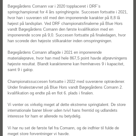
Bøgegårdens Comann var i 2020 topplaceret i DRF´s
springchampionat for 4 års springhingste. Succesen fortsatte i 2021,
hvor han i suveræn stil med den imponerende karakter på 8,8 lå
højest på landsplan. Ved DRF championatsfinalerne på Blue Hors
vandt Bøgegårdens Comann den første kvalifikation med en
imponerende score på 9,0. Succesen fortsatte på finaledagen, hvor
han scorede den højeste stilkarakter inden omspringningen.
Bøgegårdens Comann aflagde i 2021 en imponerende
materialeprøve, hvor han med hele 867,5 point havde afprøvningens
højeste resultat. Blandt karaktererne kan fremhæves 9 i kapacitet,
samt 9 i galop.
Championatssuccesen fortsatte i 2022 med suveræne optrædener.
Under finalestævnet på Blue Hors vandt Bøgegårdens Comann 2.
kvalifikation og endte på en flot 6. plads i finalen.
Vi venter os virkelig meget af dette ekstreme springtalent. De store
internationale baner bliver uden tvivl hans fremtid og udlandets
interesse for ham er allerede nu betydelig.
Vi har nu set de første føl fra Comann, og de indfrier til fulde de
meget store forventninger vi havde.